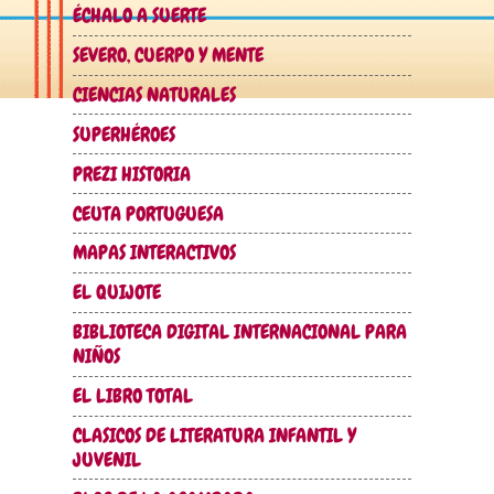
ÉCHALO A SUERTE
SEVERO, CUERPO Y MENTE
CIENCIAS NATURALES
SUPERHÉROES
PREZI HISTORIA
CEUTA PORTUGUESA
MAPAS INTERACTIVOS
EL QUIJOTE
BIBLIOTECA DIGITAL INTERNACIONAL PARA
NIÑOS
EL LIBRO TOTAL
CLASICOS DE LITERATURA INFANTIL Y
JUVENIL