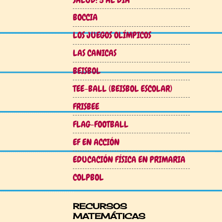
BOCCIA
LOS JUEGOS OLÍMPICOS
LAS CANICAS
BEISBOL
TEE-BALL (BEISBOL ESCOLAR)
FRISBEE
FLAG-FOOTBALL
EF EN ACCIÓN
EDUCACIÓN FÍSICA EN PRIMARIA
COLPBOL
RECURSOS
MATEMÁTICAS