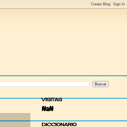
VISITAS
NaN
DICCIONARIO