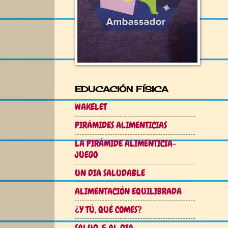
EDUCACIÓN FÍSICA
WAKELET
PIRÁMIDES ALIMENTICIAS
LA PIRÁMIDE ALIMENTICIA-
JUEGO
UN DIA SALUDABLE
ALIMENTACIÓN EQUILIBRADA
¿Y TÚ, QUÉ COMES?
SALUD: 5 AL DIA