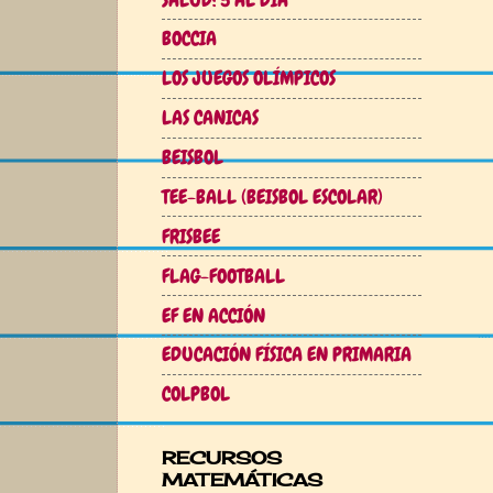
BOCCIA
LOS JUEGOS OLÍMPICOS
LAS CANICAS
BEISBOL
TEE-BALL (BEISBOL ESCOLAR)
FRISBEE
FLAG-FOOTBALL
EF EN ACCIÓN
EDUCACIÓN FÍSICA EN PRIMARIA
COLPBOL
RECURSOS
MATEMÁTICAS