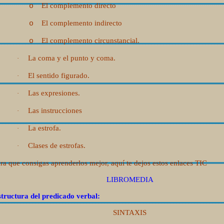
El complemento directo
o
El complemento indirecto
o
El complemento circunstancial.
o
La coma y el punto y coma.
·
El sentido figurado.
·
Las expresiones.
·
Las instrucciones
·
La estrofa.
·
Clases de estrofas.
·
ra que consigas aprenderlos mejor, aquí te dejos estos enlaces TIC
LIBROMEDIA
tructura del predicado verbal:
SINTAXIS