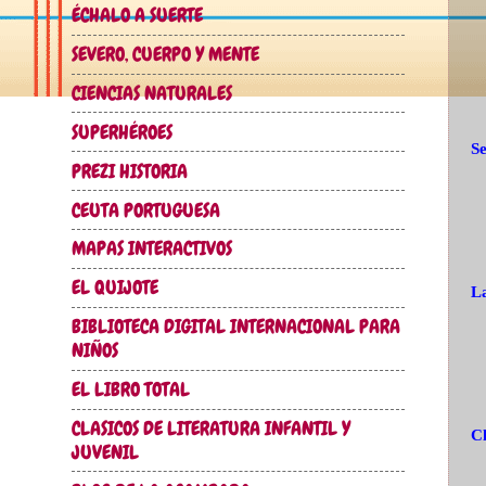
ÉCHALO A SUERTE
SEVERO, CUERPO Y MENTE
CIENCIAS NATURALES
SUPERHÉROES
Se
PREZI HISTORIA
CEUTA PORTUGUESA
MAPAS INTERACTIVOS
EL QUIJOTE
La
BIBLIOTECA DIGITAL INTERNACIONAL PARA
NIÑOS
EL LIBRO TOTAL
CLASICOS DE LITERATURA INFANTIL Y
Cl
JUVENIL