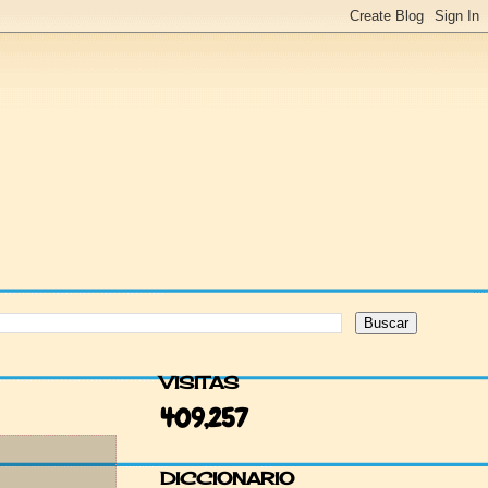
VISITAS
409,257
DICCIONARIO