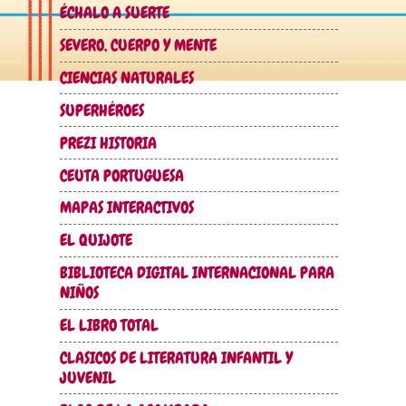
ÉCHALO A SUERTE
SEVERO, CUERPO Y MENTE
CIENCIAS NATURALES
SUPERHÉROES
PREZI HISTORIA
CEUTA PORTUGUESA
MAPAS INTERACTIVOS
EL QUIJOTE
BIBLIOTECA DIGITAL INTERNACIONAL PARA
NIÑOS
EL LIBRO TOTAL
CLASICOS DE LITERATURA INFANTIL Y
JUVENIL