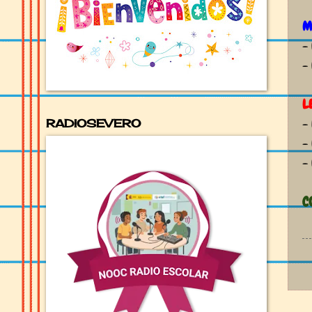
M
-
-
L
-
RADIOSEVERO
-
-
C