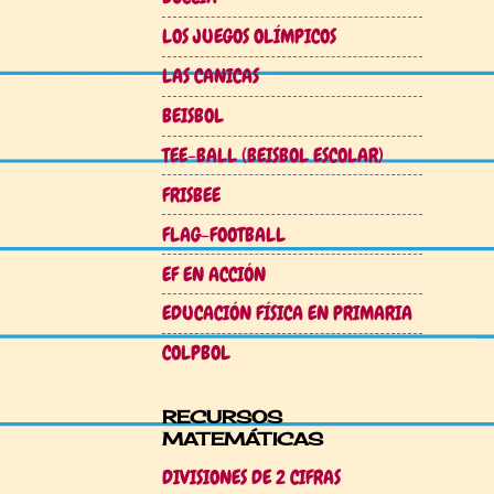
LOS JUEGOS OLÍMPICOS
LAS CANICAS
BEISBOL
TEE-BALL (BEISBOL ESCOLAR)
FRISBEE
FLAG-FOOTBALL
EF EN ACCIÓN
EDUCACIÓN FÍSICA EN PRIMARIA
COLPBOL
RECURSOS
MATEMÁTICAS
DIVISIONES DE 2 CIFRAS