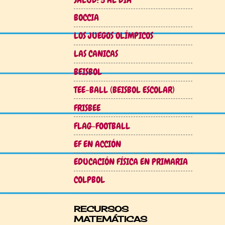
BOCCIA
LOS JUEGOS OLÍMPICOS
LAS CANICAS
BEISBOL
TEE-BALL (BEISBOL ESCOLAR)
FRISBEE
FLAG-FOOTBALL
EF EN ACCIÓN
EDUCACIÓN FÍSICA EN PRIMARIA
COLPBOL
RECURSOS
MATEMÁTICAS