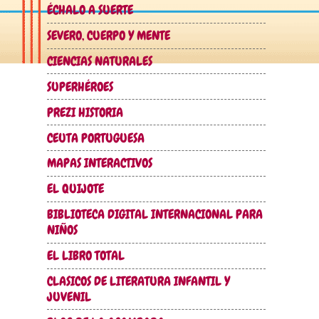
ÉCHALO A SUERTE
SEVERO, CUERPO Y MENTE
CIENCIAS NATURALES
SUPERHÉROES
PREZI HISTORIA
CEUTA PORTUGUESA
MAPAS INTERACTIVOS
EL QUIJOTE
BIBLIOTECA DIGITAL INTERNACIONAL PARA
NIÑOS
EL LIBRO TOTAL
CLASICOS DE LITERATURA INFANTIL Y
JUVENIL