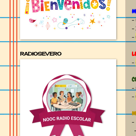
M
-
-
-
L
RADIOSEVERO
-
C
-
-
M
- 