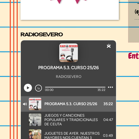
-
(
RADIOSEVERO
Ent