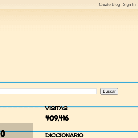
VISITAS
409,416
ZO
DICCIONARIO