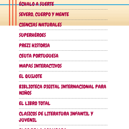
ÉCHALO A SUERTE
SEVERO, CUERPO Y MENTE
CIENCIAS NATURALES
SUPERHÉROES
PREZI HISTORIA
CEUTA PORTUGUESA
MAPAS INTERACTIVOS
EL QUIJOTE
BIBLIOTECA DIGITAL INTERNACIONAL PARA
NIÑOS
EL LIBRO TOTAL
CLASICOS DE LITERATURA INFANTIL Y
JUVENIL