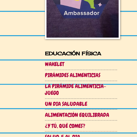
EDUCACIÓN FÍSICA
WAKELET
PIRÁMIDES ALIMENTICIAS
LA PIRÁMIDE ALIMENTICIA-
JUEGO
UN DIA SALUDABLE
ALIMENTACIÓN EQUILIBRADA
¿Y TÚ, QUÉ COMES?
SALUD: 5 AL DIA