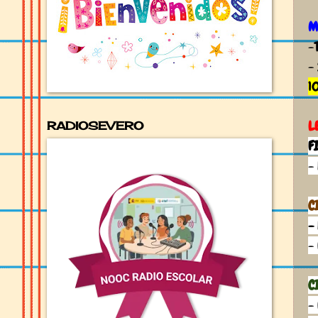
M
-
-
1
L
RADIOSEVERO
F
-
C
-
-
C
-