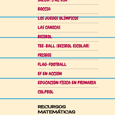
BOCCIA
LOS JUEGOS OLÍMPICOS
LAS CANICAS
BEISBOL
TEE-BALL (BEISBOL ESCOLAR)
FRISBEE
FLAG-FOOTBALL
EF EN ACCIÓN
EDUCACIÓN FÍSICA EN PRIMARIA
COLPBOL
RECURSOS
MATEMÁTICAS