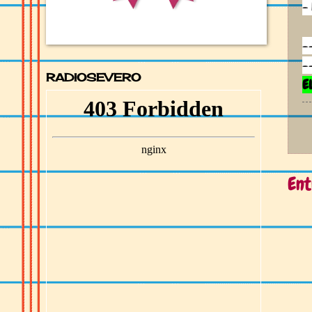
-
-
-
RADIOSEVERO
E
Ent