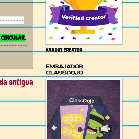
---------
 CIRCULAR.
KAHOOT CREATOR
EMBAJADOR
CLASSDOJO
da antigua