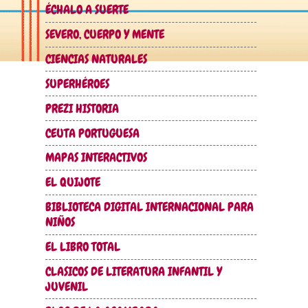
ÉCHALO A SUERTE
SEVERO, CUERPO Y MENTE
CIENCIAS NATURALES
SUPERHÉROES
PREZI HISTORIA
CEUTA PORTUGUESA
MAPAS INTERACTIVOS
EL QUIJOTE
BIBLIOTECA DIGITAL INTERNACIONAL PARA
NIÑOS
EL LIBRO TOTAL
CLASICOS DE LITERATURA INFANTIL Y
JUVENIL