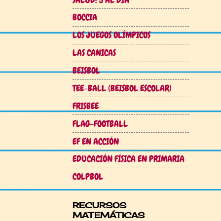
BOCCIA
LOS JUEGOS OLÍMPICOS
LAS CANICAS
BEISBOL
TEE-BALL (BEISBOL ESCOLAR)
FRISBEE
FLAG-FOOTBALL
EF EN ACCIÓN
EDUCACIÓN FÍSICA EN PRIMARIA
COLPBOL
RECURSOS
MATEMÁTICAS