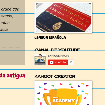
e crucé con
e sacos,
antas
hacia
LENGUA ESPAÑOLA
CANAL DE YOUTUBE
da antigua
KAHOOT CREATOR