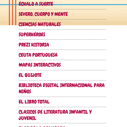
ÉCHALO A SUERTE
SEVERO, CUERPO Y MENTE
CIENCIAS NATURALES
SUPERHÉROES
PREZI HISTORIA
CEUTA PORTUGUESA
MAPAS INTERACTIVOS
EL QUIJOTE
BIBLIOTECA DIGITAL INTERNACIONAL PARA
NIÑOS
EL LIBRO TOTAL
CLASICOS DE LITERATURA INFANTIL Y
JUVENIL