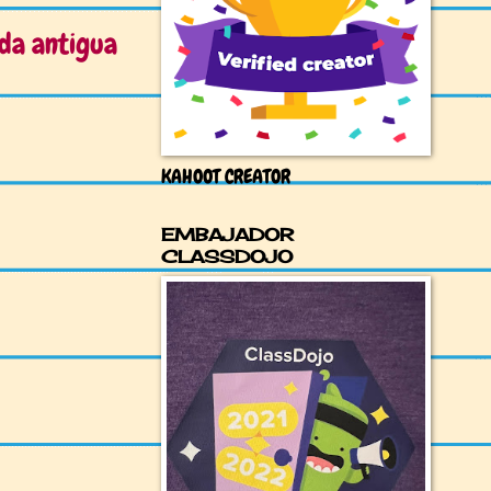
da antigua
KAHOOT CREATOR
EMBAJADOR
CLASSDOJO