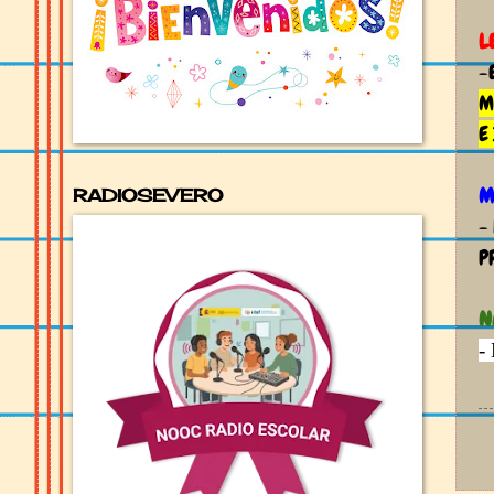
L
-
M
E
M
RADIOSEVERO
-
P
N
-