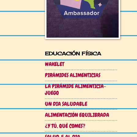
EDUCACIÓN FÍSICA
WAKELET
PIRÁMIDES ALIMENTICIAS
LA PIRÁMIDE ALIMENTICIA-
JUEGO
UN DIA SALUDABLE
ALIMENTACIÓN EQUILIBRADA
¿Y TÚ, QUÉ COMES?
SALUD: 5 AL DIA