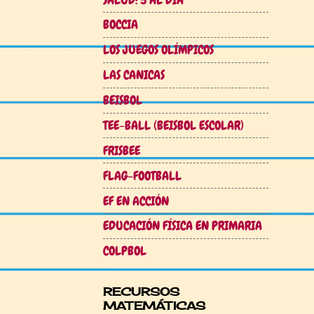
BOCCIA
LOS JUEGOS OLÍMPICOS
LAS CANICAS
BEISBOL
TEE-BALL (BEISBOL ESCOLAR)
FRISBEE
FLAG-FOOTBALL
EF EN ACCIÓN
EDUCACIÓN FÍSICA EN PRIMARIA
COLPBOL
RECURSOS
MATEMÁTICAS