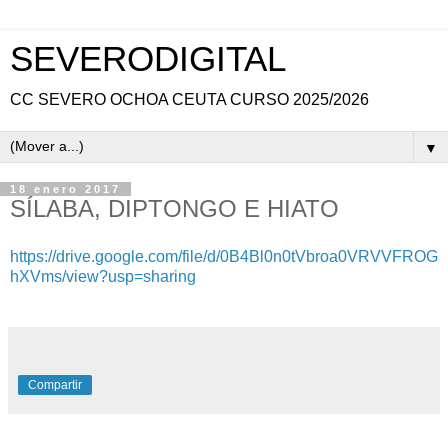
SEVERODIGITAL
CC SEVERO OCHOA CEUTA CURSO 2025/2026
▼
18 enero 2017
SÍLABA, DIPTONGO E HIATO
https://drive.google.com/file/d/0B4Bl0n0tVbroa0VRVVFROG
hXVms/view?usp=sharing
Compartir