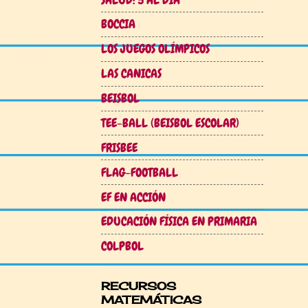
BOCCIA
LOS JUEGOS OLÍMPICOS
LAS CANICAS
BEISBOL
TEE-BALL (BEISBOL ESCOLAR)
FRISBEE
FLAG-FOOTBALL
EF EN ACCIÓN
EDUCACIÓN FÍSICA EN PRIMARIA
COLPBOL
RECURSOS
MATEMÁTICAS