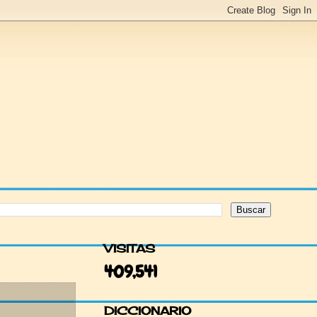
VISITAS
409,541
DICCIONARIO