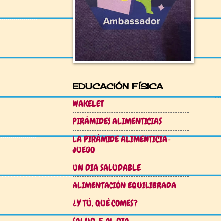
EDUCACIÓN FÍSICA
WAKELET
PIRÁMIDES ALIMENTICIAS
LA PIRÁMIDE ALIMENTICIA-
JUEGO
UN DIA SALUDABLE
ALIMENTACIÓN EQUILIBRADA
¿Y TÚ, QUÉ COMES?
SALUD: 5 AL DIA