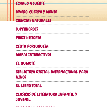
ÉCHALO A SUERTE
SEVERO, CUERPO Y MENTE
CIENCIAS NATURALES
SUPERHÉROES
PREZI HISTORIA
CEUTA PORTUGUESA
MAPAS INTERACTIVOS
EL QUIJOTE
BIBLIOTECA DIGITAL INTERNACIONAL PARA
NIÑOS
EL LIBRO TOTAL
CLASICOS DE LITERATURA INFANTIL Y
JUVENIL