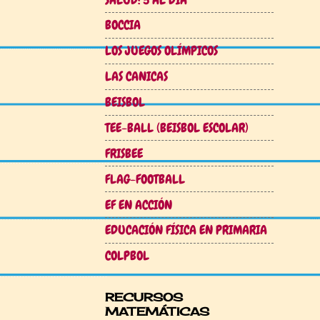
BOCCIA
LOS JUEGOS OLÍMPICOS
LAS CANICAS
BEISBOL
TEE-BALL (BEISBOL ESCOLAR)
FRISBEE
FLAG-FOOTBALL
EF EN ACCIÓN
EDUCACIÓN FÍSICA EN PRIMARIA
COLPBOL
RECURSOS
MATEMÁTICAS