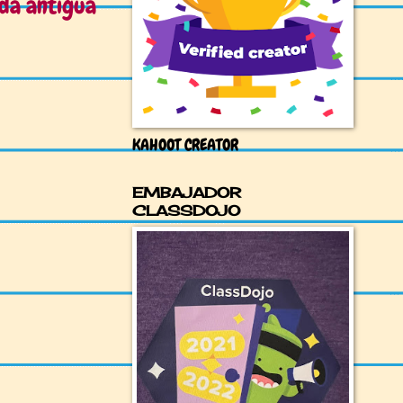
da antigua
KAHOOT CREATOR
EMBAJADOR
CLASSDOJO