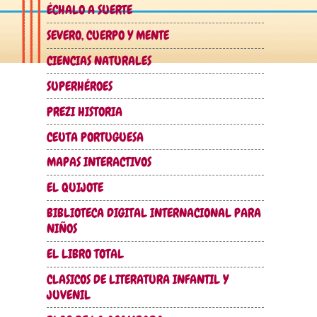
ÉCHALO A SUERTE
SEVERO, CUERPO Y MENTE
CIENCIAS NATURALES
SUPERHÉROES
PREZI HISTORIA
CEUTA PORTUGUESA
MAPAS INTERACTIVOS
EL QUIJOTE
BIBLIOTECA DIGITAL INTERNACIONAL PARA
NIÑOS
EL LIBRO TOTAL
CLASICOS DE LITERATURA INFANTIL Y
JUVENIL