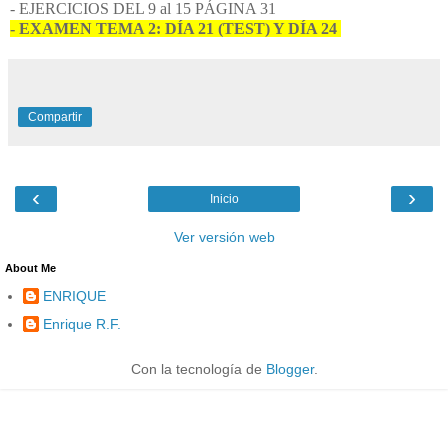
- EJERCICIOS DEL 9 al 15 PÁGINA 31
- EXAMEN TEMA 2: DÍA 21 (TEST) Y DÍA 24
Compartir
‹
›
Inicio
Ver versión web
About Me
ENRIQUE
Enrique R.F.
Con la tecnología de
Blogger
.