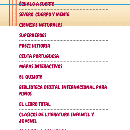
ÉCHALO A SUERTE
SEVERO, CUERPO Y MENTE
CIENCIAS NATURALES
SUPERHÉROES
PREZI HISTORIA
CEUTA PORTUGUESA
MAPAS INTERACTIVOS
EL QUIJOTE
BIBLIOTECA DIGITAL INTERNACIONAL PARA
NIÑOS
EL LIBRO TOTAL
CLASICOS DE LITERATURA INFANTIL Y
JUVENIL