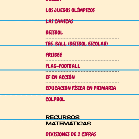
LOS JUEGOS OLÍMPICOS
LAS CANICAS
BEISBOL
TEE-BALL (BEISBOL ESCOLAR)
FRISBEE
FLAG-FOOTBALL
EF EN ACCIÓN
EDUCACIÓN FÍSICA EN PRIMARIA
COLPBOL
RECURSOS
MATEMÁTICAS
DIVISIONES DE 2 CIFRAS