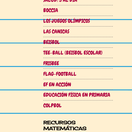
BOCCIA
LOS JUEGOS OLÍMPICOS
LAS CANICAS
BEISBOL
TEE-BALL (BEISBOL ESCOLAR)
FRISBEE
FLAG-FOOTBALL
EF EN ACCIÓN
EDUCACIÓN FÍSICA EN PRIMARIA
COLPBOL
RECURSOS
MATEMÁTICAS