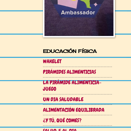
EDUCACIÓN FÍSICA
WAKELET
PIRÁMIDES ALIMENTICIAS
LA PIRÁMIDE ALIMENTICIA-
JUEGO
UN DIA SALUDABLE
ALIMENTACIÓN EQUILIBRADA
¿Y TÚ, QUÉ COMES?
SALUD: 5 AL DIA