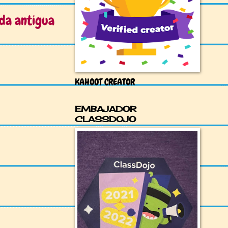
da antigua
KAHOOT CREATOR
EMBAJADOR
CLASSDOJO