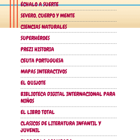
ÉCHALO A SUERTE
SEVERO, CUERPO Y MENTE
CIENCIAS NATURALES
SUPERHÉROES
PREZI HISTORIA
CEUTA PORTUGUESA
MAPAS INTERACTIVOS
EL QUIJOTE
BIBLIOTECA DIGITAL INTERNACIONAL PARA
NIÑOS
EL LIBRO TOTAL
CLASICOS DE LITERATURA INFANTIL Y
JUVENIL