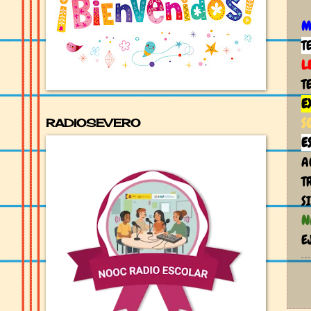
M
T
L
T
E
S
RADIOSEVERO
E
A
T
S
N
E