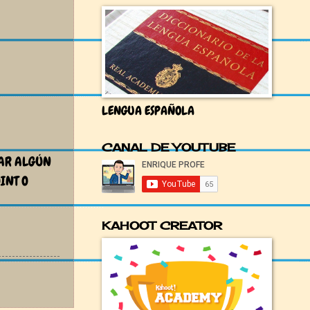
LENGUA ESPAÑOLA
CANAL DE YOUTUBE
AR ALGÚN
INT O
KAHOOT CREATOR