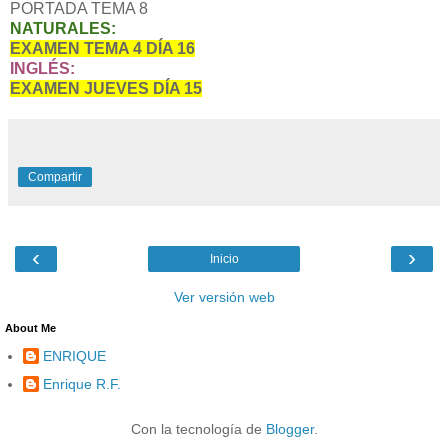
PORTADA TEMA 8
NATURALES:
EXAMEN TEMA 4 DÍA 16
INGLÉS:
EXAMEN JUEVES DÍA 15
Compartir
‹
›
Inicio
Ver versión web
About Me
ENRIQUE
Enrique R.F.
Con la tecnología de
Blogger
.