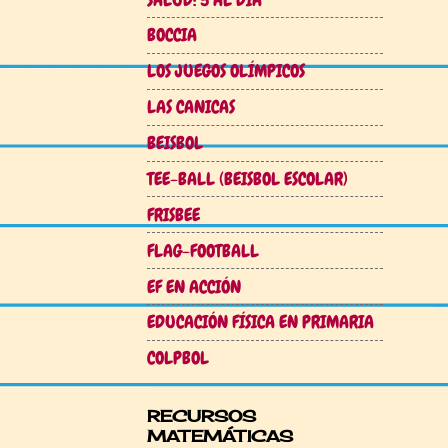
BOCCIA
LOS JUEGOS OLÍMPICOS
LAS CANICAS
BEISBOL
TEE-BALL (BEISBOL ESCOLAR)
FRISBEE
FLAG-FOOTBALL
EF EN ACCIÓN
EDUCACIÓN FÍSICA EN PRIMARIA
COLPBOL
RECURSOS
MATEMÁTICAS