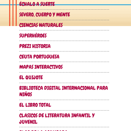
ÉCHALO A SUERTE
SEVERO, CUERPO Y MENTE
CIENCIAS NATURALES
SUPERHÉROES
PREZI HISTORIA
CEUTA PORTUGUESA
MAPAS INTERACTIVOS
EL QUIJOTE
BIBLIOTECA DIGITAL INTERNACIONAL PARA
NIÑOS
EL LIBRO TOTAL
CLASICOS DE LITERATURA INFANTIL Y
JUVENIL