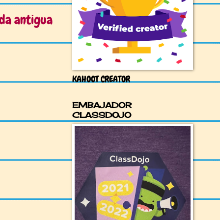
da antigua
KAHOOT CREATOR
EMBAJADOR
CLASSDOJO