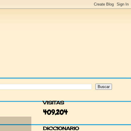
VISITAS
409,204
DICCIONARIO