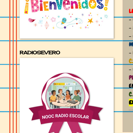
L
-
-
-
M
-
RADIOSEVERO
C
-
P
E
C
E