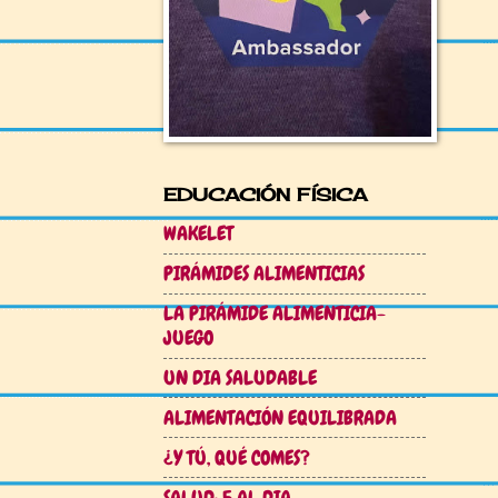
EDUCACIÓN FÍSICA
WAKELET
PIRÁMIDES ALIMENTICIAS
LA PIRÁMIDE ALIMENTICIA-
JUEGO
UN DIA SALUDABLE
ALIMENTACIÓN EQUILIBRADA
¿Y TÚ, QUÉ COMES?
SALUD: 5 AL DIA