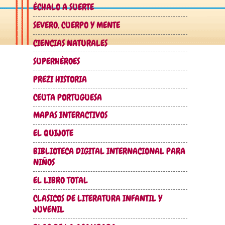
ÉCHALO A SUERTE
SEVERO, CUERPO Y MENTE
CIENCIAS NATURALES
SUPERHÉROES
PREZI HISTORIA
CEUTA PORTUGUESA
MAPAS INTERACTIVOS
EL QUIJOTE
BIBLIOTECA DIGITAL INTERNACIONAL PARA
NIÑOS
EL LIBRO TOTAL
CLASICOS DE LITERATURA INFANTIL Y
JUVENIL