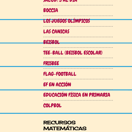
BOCCIA
LOS JUEGOS OLÍMPICOS
LAS CANICAS
BEISBOL
TEE-BALL (BEISBOL ESCOLAR)
FRISBEE
FLAG-FOOTBALL
EF EN ACCIÓN
EDUCACIÓN FÍSICA EN PRIMARIA
COLPBOL
RECURSOS
MATEMÁTICAS