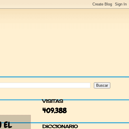
VISITAS
409,388
N EL
DICCIONARIO