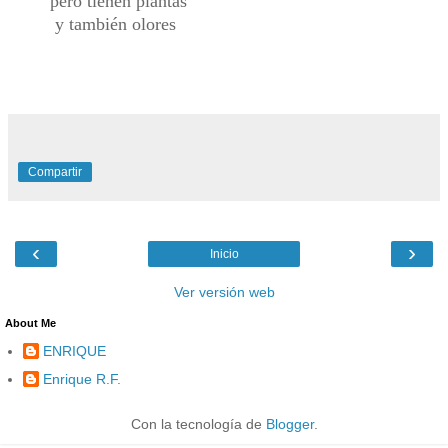
pero tienen plantas
y también olores
Compartir
‹
›
Inicio
Ver versión web
About Me
ENRIQUE
Enrique R.F.
Con la tecnología de
Blogger
.