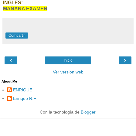
INGLÉS:
MAÑANA EXAMEN
Compartir
‹
›
Inicio
Ver versión web
About Me
ENRIQUE
Enrique R.F.
Con la tecnología de
Blogger
.