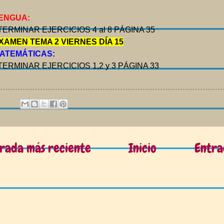
ENGUA:
 TERMINAR EJERCICIOS 4 al 8 PÁGINA 35
XAMEN TEMA 2 VIERNES DÍA 15
ATEMÁTICAS:
 TERMINAR EJERCICIOS 1,2 y 3 PÁGINA 33
rada más reciente
Inicio
Entra