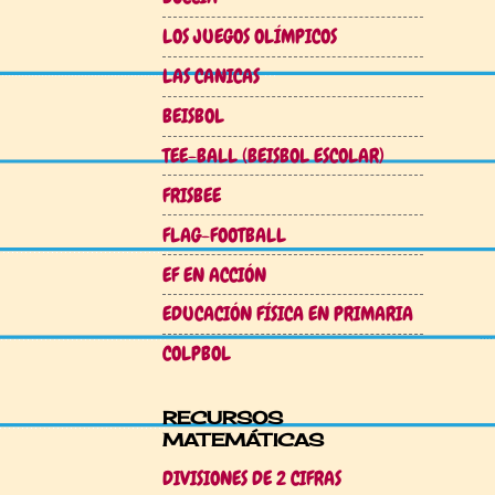
LOS JUEGOS OLÍMPICOS
LAS CANICAS
BEISBOL
TEE-BALL (BEISBOL ESCOLAR)
FRISBEE
FLAG-FOOTBALL
EF EN ACCIÓN
EDUCACIÓN FÍSICA EN PRIMARIA
COLPBOL
RECURSOS
MATEMÁTICAS
DIVISIONES DE 2 CIFRAS