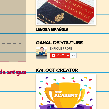
LENGUA ESPAÑOLA
CANAL DE YOUTUBE
KAHOOT CREATOR
da antigua