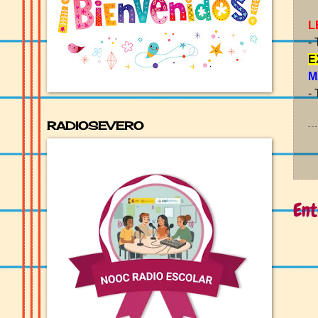
L
-
E
M
-
RADIOSEVERO
Ent