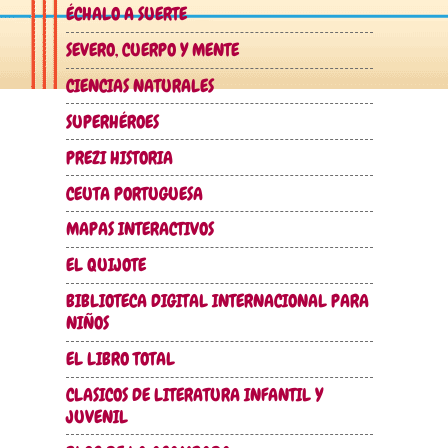
ÉCHALO A SUERTE
SEVERO, CUERPO Y MENTE
CIENCIAS NATURALES
SUPERHÉROES
PREZI HISTORIA
CEUTA PORTUGUESA
MAPAS INTERACTIVOS
EL QUIJOTE
BIBLIOTECA DIGITAL INTERNACIONAL PARA
NIÑOS
EL LIBRO TOTAL
CLASICOS DE LITERATURA INFANTIL Y
JUVENIL