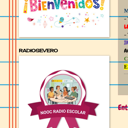
M
-
L
-
I
A
RADIOSEVERO
C
E
Ent