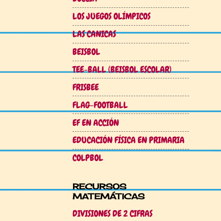
LOS JUEGOS OLÍMPICOS
LAS CANICAS
BEISBOL
TEE-BALL (BEISBOL ESCOLAR)
FRISBEE
FLAG-FOOTBALL
EF EN ACCIÓN
EDUCACIÓN FÍSICA EN PRIMARIA
COLPBOL
RECURSOS
MATEMÁTICAS
DIVISIONES DE 2 CIFRAS