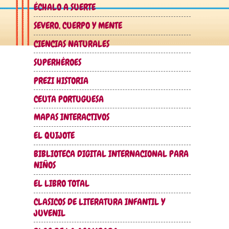
ÉCHALO A SUERTE
SEVERO, CUERPO Y MENTE
CIENCIAS NATURALES
SUPERHÉROES
PREZI HISTORIA
CEUTA PORTUGUESA
MAPAS INTERACTIVOS
EL QUIJOTE
BIBLIOTECA DIGITAL INTERNACIONAL PARA
NIÑOS
EL LIBRO TOTAL
CLASICOS DE LITERATURA INFANTIL Y
JUVENIL