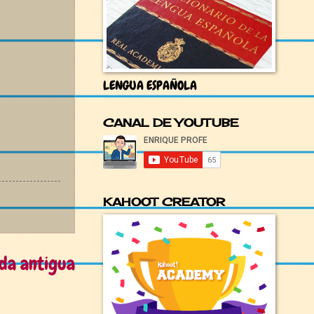
LENGUA ESPAÑOLA
CANAL DE YOUTUBE
KAHOOT CREATOR
da antigua