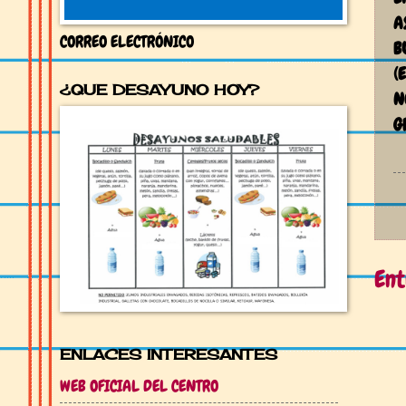
A
CORREO ELECTRÓNICO
B
(
¿QUE DESAYUNO HOY?
N
G
Ent
ENLACES INTERESANTES
WEB OFICIAL DEL CENTRO