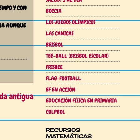
IEMPO Y CON
BOCCIA
LOS JUEGOS OLÍMPICOS
URA AUNQUE
LAS CANICAS
BEISBOL
TEE-BALL (BEISBOL ESCOLAR)
FRISBEE
FLAG-FOOTBALL
EF EN ACCIÓN
da antigua
EDUCACIÓN FÍSICA EN PRIMARIA
COLPBOL
RECURSOS
MATEMÁTICAS