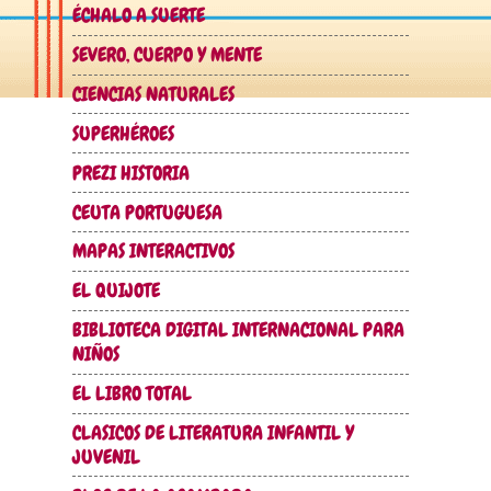
ÉCHALO A SUERTE
SEVERO, CUERPO Y MENTE
CIENCIAS NATURALES
SUPERHÉROES
PREZI HISTORIA
CEUTA PORTUGUESA
MAPAS INTERACTIVOS
EL QUIJOTE
BIBLIOTECA DIGITAL INTERNACIONAL PARA
NIÑOS
EL LIBRO TOTAL
CLASICOS DE LITERATURA INFANTIL Y
JUVENIL