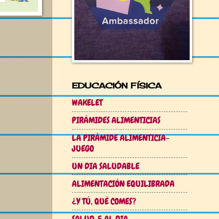
EDUCACIÓN FÍSICA
WAKELET
PIRÁMIDES ALIMENTICIAS
LA PIRÁMIDE ALIMENTICIA-
JUEGO
UN DIA SALUDABLE
ALIMENTACIÓN EQUILIBRADA
¿Y TÚ, QUÉ COMES?
SALUD: 5 AL DIA