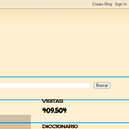
VISITAS
409,504
DICCIONARIO