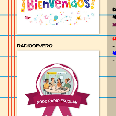
B
M
a
L
-
RADIOSEVERO
M
-