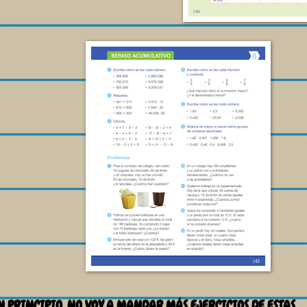
N PRINCIPIO,
NO VOY A MANDAR MÁS
EJERCICIOS DE ESTAS