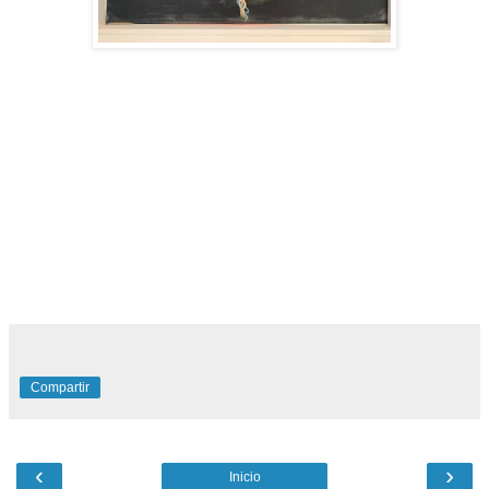
Compartir
‹
›
Inicio