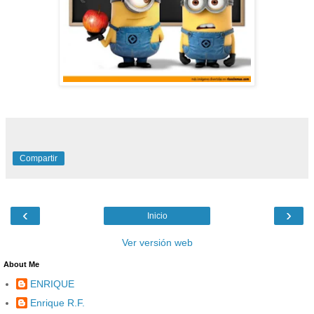
Compartir
‹
›
Inicio
Ver versión web
About Me
ENRIQUE
Enrique R.F.