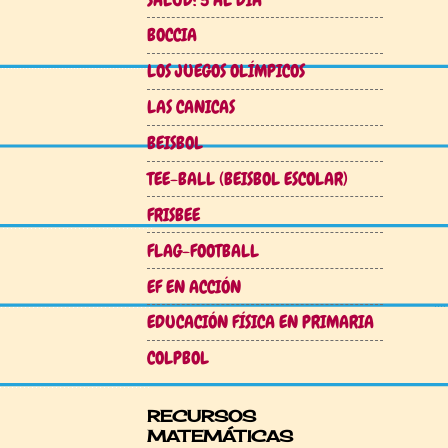
BOCCIA
LOS JUEGOS OLÍMPICOS
LAS CANICAS
BEISBOL
TEE-BALL (BEISBOL ESCOLAR)
FRISBEE
FLAG-FOOTBALL
EF EN ACCIÓN
EDUCACIÓN FÍSICA EN PRIMARIA
COLPBOL
RECURSOS
MATEMÁTICAS