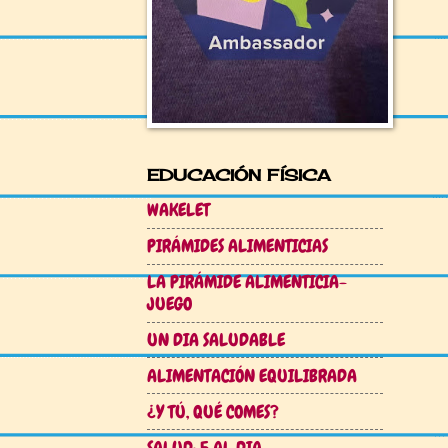
EDUCACIÓN FÍSICA
WAKELET
PIRÁMIDES ALIMENTICIAS
LA PIRÁMIDE ALIMENTICIA-
JUEGO
UN DIA SALUDABLE
ALIMENTACIÓN EQUILIBRADA
¿Y TÚ, QUÉ COMES?
SALUD: 5 AL DIA