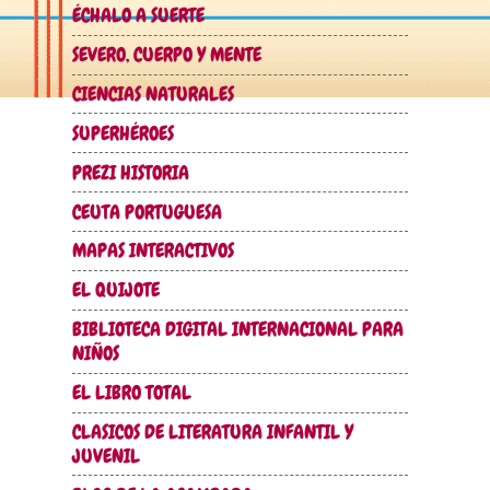
ÉCHALO A SUERTE
SEVERO, CUERPO Y MENTE
CIENCIAS NATURALES
SUPERHÉROES
PREZI HISTORIA
CEUTA PORTUGUESA
MAPAS INTERACTIVOS
EL QUIJOTE
BIBLIOTECA DIGITAL INTERNACIONAL PARA
NIÑOS
EL LIBRO TOTAL
CLASICOS DE LITERATURA INFANTIL Y
JUVENIL