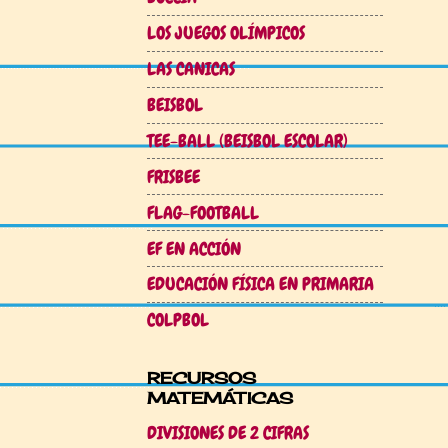
LOS JUEGOS OLÍMPICOS
LAS CANICAS
BEISBOL
TEE-BALL (BEISBOL ESCOLAR)
FRISBEE
FLAG-FOOTBALL
EF EN ACCIÓN
EDUCACIÓN FÍSICA EN PRIMARIA
COLPBOL
RECURSOS
MATEMÁTICAS
DIVISIONES DE 2 CIFRAS