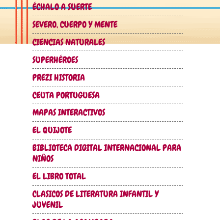
ÉCHALO A SUERTE
SEVERO, CUERPO Y MENTE
CIENCIAS NATURALES
SUPERHÉROES
PREZI HISTORIA
CEUTA PORTUGUESA
MAPAS INTERACTIVOS
EL QUIJOTE
BIBLIOTECA DIGITAL INTERNACIONAL PARA
NIÑOS
EL LIBRO TOTAL
CLASICOS DE LITERATURA INFANTIL Y
JUVENIL