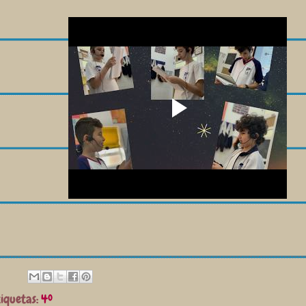
tiquetas:
4º