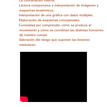
La coordinación interna.
·
Lectura comprensiva e interpretación de imágenes y
·
esquemas anatómicos.
Interpretación de una gráfica con datos múltiples.
·
Elaboración de esquemas conceptuales.
·
Curiosidad por comprender cómo se produce el
·
movimiento y cómo se coordinan las distintas funciones
de nuestro cuerpo.
Valoración del riesgo que suponen las lesiones
·
medulares.