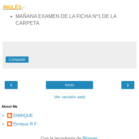
INGLÉS
.-
MAÑANA EXAMEN DE LA FICHA Nº1 DE LA
CARPETA
Compartir
‹
›
Inicio
Ver versión web
About Me
ENRIQUE
Enrique R.F.
Con la tecnología de
Blogger
.