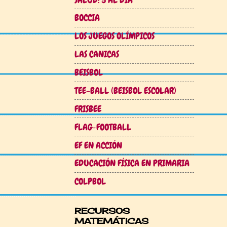
BOCCIA
LOS JUEGOS OLÍMPICOS
LAS CANICAS
BEISBOL
TEE-BALL (BEISBOL ESCOLAR)
FRISBEE
FLAG-FOOTBALL
EF EN ACCIÓN
EDUCACIÓN FÍSICA EN PRIMARIA
COLPBOL
RECURSOS
MATEMÁTICAS