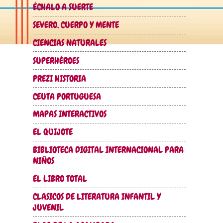
ÉCHALO A SUERTE
SEVERO, CUERPO Y MENTE
CIENCIAS NATURALES
SUPERHÉROES
PREZI HISTORIA
CEUTA PORTUGUESA
MAPAS INTERACTIVOS
EL QUIJOTE
BIBLIOTECA DIGITAL INTERNACIONAL PARA
NIÑOS
EL LIBRO TOTAL
CLASICOS DE LITERATURA INFANTIL Y
JUVENIL