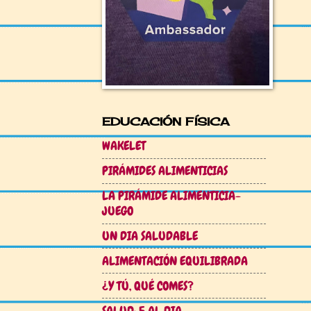
EDUCACIÓN FÍSICA
WAKELET
PIRÁMIDES ALIMENTICIAS
LA PIRÁMIDE ALIMENTICIA-
JUEGO
UN DIA SALUDABLE
ALIMENTACIÓN EQUILIBRADA
¿Y TÚ, QUÉ COMES?
SALUD: 5 AL DIA