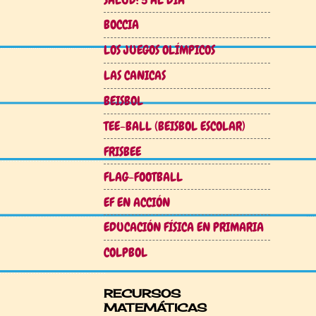
BOCCIA
LOS JUEGOS OLÍMPICOS
LAS CANICAS
BEISBOL
TEE-BALL (BEISBOL ESCOLAR)
FRISBEE
FLAG-FOOTBALL
EF EN ACCIÓN
EDUCACIÓN FÍSICA EN PRIMARIA
COLPBOL
RECURSOS
MATEMÁTICAS