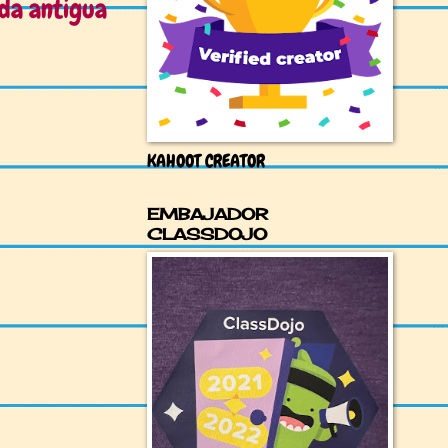
da antigua
KAHOOT CREATOR
EMBAJADOR
CLASSDOJO