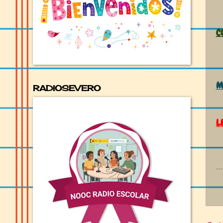
C
M
RADIOSEVERO
L