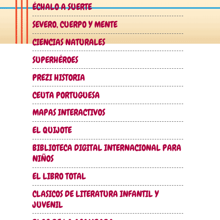
ÉCHALO A SUERTE
SEVERO, CUERPO Y MENTE
CIENCIAS NATURALES
SUPERHÉROES
PREZI HISTORIA
CEUTA PORTUGUESA
MAPAS INTERACTIVOS
EL QUIJOTE
BIBLIOTECA DIGITAL INTERNACIONAL PARA
NIÑOS
EL LIBRO TOTAL
CLASICOS DE LITERATURA INFANTIL Y
JUVENIL