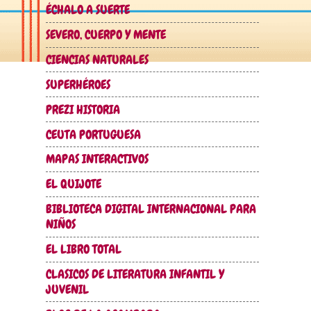
ÉCHALO A SUERTE
SEVERO, CUERPO Y MENTE
CIENCIAS NATURALES
SUPERHÉROES
PREZI HISTORIA
CEUTA PORTUGUESA
MAPAS INTERACTIVOS
EL QUIJOTE
BIBLIOTECA DIGITAL INTERNACIONAL PARA
NIÑOS
EL LIBRO TOTAL
CLASICOS DE LITERATURA INFANTIL Y
JUVENIL