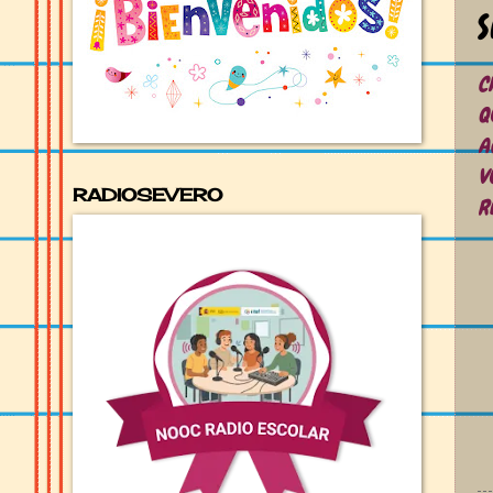
S
C
Q
A
V
RADIOSEVERO
R