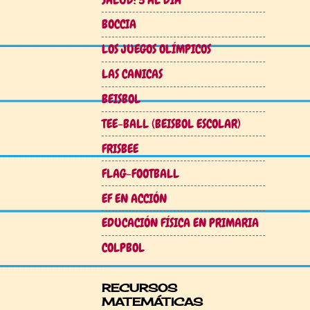
BOCCIA
LOS JUEGOS OLÍMPICOS
LAS CANICAS
BEISBOL
TEE-BALL (BEISBOL ESCOLAR)
FRISBEE
FLAG-FOOTBALL
EF EN ACCIÓN
EDUCACIÓN FÍSICA EN PRIMARIA
COLPBOL
RECURSOS
MATEMÁTICAS