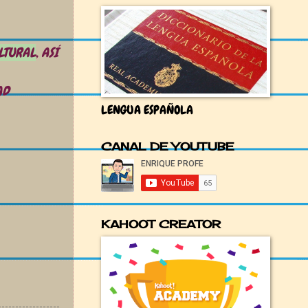
LTURAL
, ASÍ
AD
LENGUA ESPAÑOLA
CANAL DE YOUTUBE
KAHOOT CREATOR