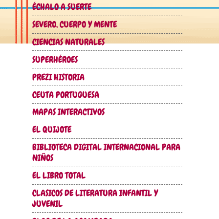
ÉCHALO A SUERTE
SEVERO, CUERPO Y MENTE
CIENCIAS NATURALES
SUPERHÉROES
PREZI HISTORIA
CEUTA PORTUGUESA
MAPAS INTERACTIVOS
EL QUIJOTE
BIBLIOTECA DIGITAL INTERNACIONAL PARA
NIÑOS
EL LIBRO TOTAL
CLASICOS DE LITERATURA INFANTIL Y
JUVENIL