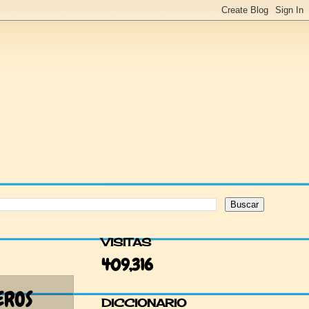
VISITAS
409,316
EROS
DICCIONARIO