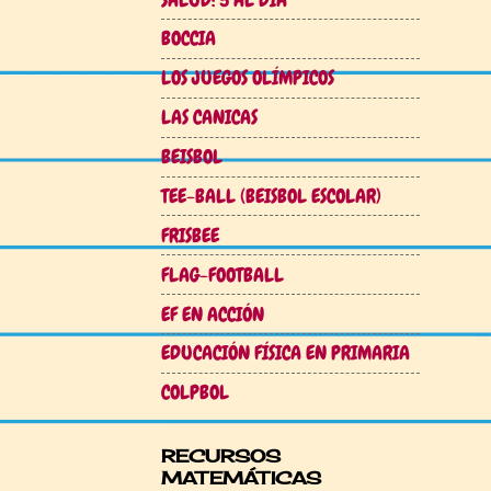
BOCCIA
LOS JUEGOS OLÍMPICOS
LAS CANICAS
BEISBOL
TEE-BALL (BEISBOL ESCOLAR)
FRISBEE
FLAG-FOOTBALL
EF EN ACCIÓN
EDUCACIÓN FÍSICA EN PRIMARIA
COLPBOL
RECURSOS
MATEMÁTICAS