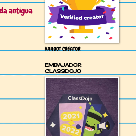
da antigua
KAHOOT CREATOR
EMBAJADOR
CLASSDOJO