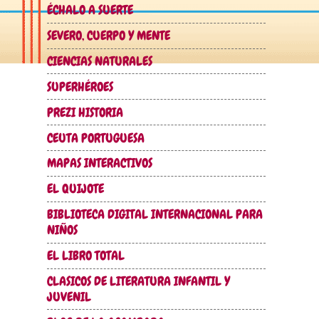
ÉCHALO A SUERTE
SEVERO, CUERPO Y MENTE
CIENCIAS NATURALES
SUPERHÉROES
PREZI HISTORIA
CEUTA PORTUGUESA
MAPAS INTERACTIVOS
EL QUIJOTE
BIBLIOTECA DIGITAL INTERNACIONAL PARA
NIÑOS
EL LIBRO TOTAL
CLASICOS DE LITERATURA INFANTIL Y
JUVENIL