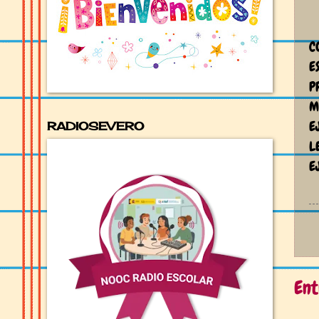
C
E
P
M
E
RADIOSEVERO
L
E
Ent