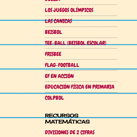
LOS JUEGOS OLÍMPICOS
LAS CANICAS
BEISBOL
TEE-BALL (BEISBOL ESCOLAR)
FRISBEE
FLAG-FOOTBALL
EF EN ACCIÓN
EDUCACIÓN FÍSICA EN PRIMARIA
COLPBOL
RECURSOS
MATEMÁTICAS
DIVISIONES DE 2 CIFRAS