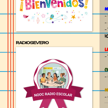
M
-
-
-
1
RADIOSEVERO
L
-
C
-
M
-