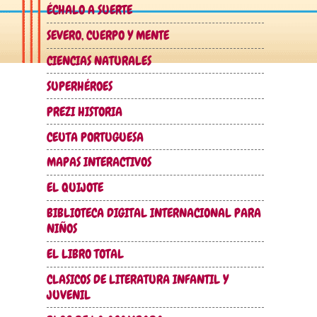
ÉCHALO A SUERTE
SEVERO, CUERPO Y MENTE
CIENCIAS NATURALES
SUPERHÉROES
PREZI HISTORIA
CEUTA PORTUGUESA
MAPAS INTERACTIVOS
EL QUIJOTE
BIBLIOTECA DIGITAL INTERNACIONAL PARA
NIÑOS
EL LIBRO TOTAL
CLASICOS DE LITERATURA INFANTIL Y
JUVENIL