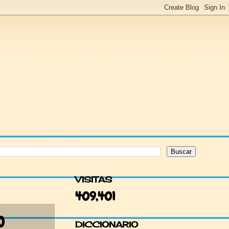
VISITAS
409,401
O
DICCIONARIO