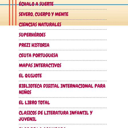
ÉCHALO A SUERTE
SEVERO, CUERPO Y MENTE
CIENCIAS NATURALES
SUPERHÉROES
PREZI HISTORIA
CEUTA PORTUGUESA
MAPAS INTERACTIVOS
EL QUIJOTE
BIBLIOTECA DIGITAL INTERNACIONAL PARA
NIÑOS
EL LIBRO TOTAL
CLASICOS DE LITERATURA INFANTIL Y
JUVENIL