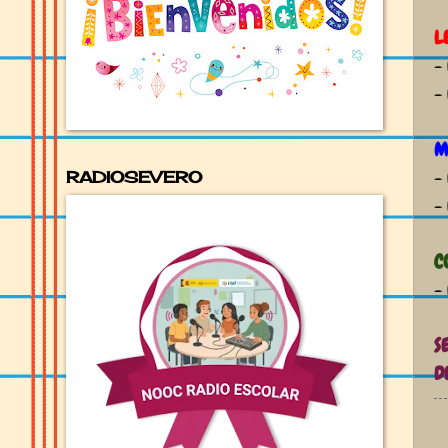
L
-
-
M
-
RADIOSEVERO
-
C
-
S
D