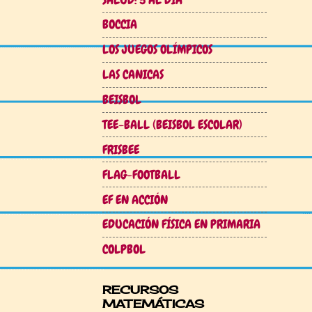
BOCCIA
LOS JUEGOS OLÍMPICOS
LAS CANICAS
BEISBOL
TEE-BALL (BEISBOL ESCOLAR)
FRISBEE
FLAG-FOOTBALL
EF EN ACCIÓN
EDUCACIÓN FÍSICA EN PRIMARIA
COLPBOL
RECURSOS
MATEMÁTICAS