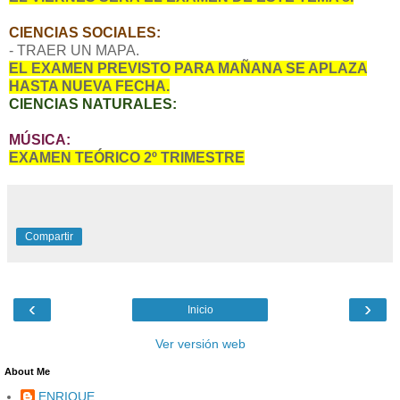
CIENCIAS SOCIALES:
- TRAER UN MAPA.
EL EXAMEN PREVISTO PARA MAÑANA SE APLAZA
HASTA NUEVA FECHA.
CIENCIAS NATURALES:
MÚSICA:
EXAMEN TEÓRICO 2º TRIMESTRE
Compartir
‹
›
Inicio
Ver versión web
About Me
ENRIQUE