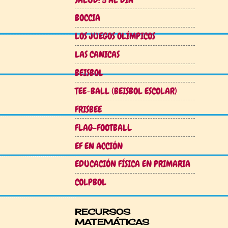
BOCCIA
LOS JUEGOS OLÍMPICOS
LAS CANICAS
BEISBOL
TEE-BALL (BEISBOL ESCOLAR)
FRISBEE
FLAG-FOOTBALL
EF EN ACCIÓN
EDUCACIÓN FÍSICA EN PRIMARIA
COLPBOL
RECURSOS
MATEMÁTICAS