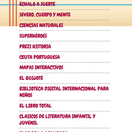
ÉCHALO A SUERTE
SEVERO, CUERPO Y MENTE
CIENCIAS NATURALES
SUPERHÉROES
PREZI HISTORIA
CEUTA PORTUGUESA
MAPAS INTERACTIVOS
EL QUIJOTE
BIBLIOTECA DIGITAL INTERNACIONAL PARA
NIÑOS
EL LIBRO TOTAL
CLASICOS DE LITERATURA INFANTIL Y
JUVENIL