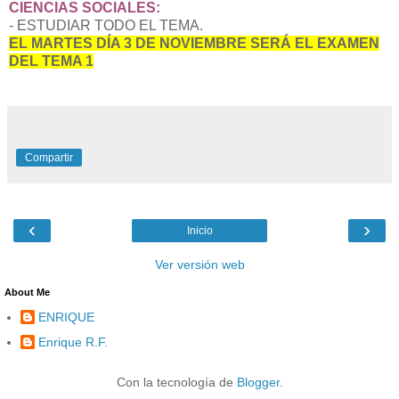
CIENCIAS SOCIALES:
- ESTUDIAR TODO EL TEMA.
EL MARTES DÍA 3 DE NOVIEMBRE SERÁ EL EXAMEN
DEL TEMA 1
Compartir
‹
›
Inicio
Ver versión web
About Me
ENRIQUE
Enrique R.F.
Con la tecnología de
Blogger
.