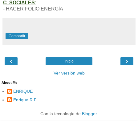
C. SOCIALES:
- HACER FOLIO ENERGÍA
Compartir
‹
›
Inicio
Ver versión web
About Me
ENRIQUE
Enrique R.F.
Con la tecnología de
Blogger
.