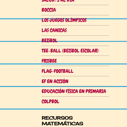
BOCCIA
LOS JUEGOS OLÍMPICOS
LAS CANICAS
BEISBOL
TEE-BALL (BEISBOL ESCOLAR)
FRISBEE
FLAG-FOOTBALL
EF EN ACCIÓN
EDUCACIÓN FÍSICA EN PRIMARIA
COLPBOL
RECURSOS
MATEMÁTICAS