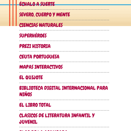
ÉCHALO A SUERTE
SEVERO, CUERPO Y MENTE
CIENCIAS NATURALES
SUPERHÉROES
PREZI HISTORIA
CEUTA PORTUGUESA
MAPAS INTERACTIVOS
EL QUIJOTE
BIBLIOTECA DIGITAL INTERNACIONAL PARA
NIÑOS
EL LIBRO TOTAL
CLASICOS DE LITERATURA INFANTIL Y
JUVENIL