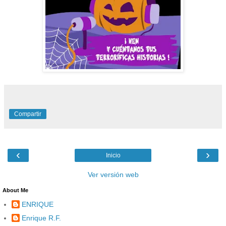
Compartir
‹
›
Inicio
Ver versión web
About Me
ENRIQUE
Enrique R.F.