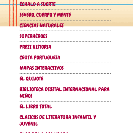
ÉCHALO A SUERTE
SEVERO, CUERPO Y MENTE
CIENCIAS NATURALES
SUPERHÉROES
PREZI HISTORIA
CEUTA PORTUGUESA
MAPAS INTERACTIVOS
EL QUIJOTE
BIBLIOTECA DIGITAL INTERNACIONAL PARA
NIÑOS
EL LIBRO TOTAL
CLASICOS DE LITERATURA INFANTIL Y
JUVENIL