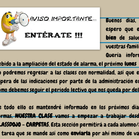
Buenos días,
espero que e
bien
de salu
vuestras famil
Quería infor
ebido a la ampliación del estado de alarma, el próximo
lunes
o podremos regresar a las clases con normalidad, así que e
spera de las indicaciones por parte de la administración e
ómo debemos seguir el periodo lectivo que nos queda por de
e todo ello os mantendré informado en los próximos día
ormas,
NUESTRA CLASE
vamos a empezar a trabajar desd
LASSDOJO - CARPETAS
. Esta sección permitirá a cada alumno
a tarea que se mande así como
enviarla
por ahí mismo de va