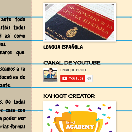
 ante todo
stéis todos
d así como
ias.
LENGUA ESPAÑOLA
maros que,
CANAL DE YOUTUBE
stamos a la
ducativa de
lante.
KAHOOT CREATOR
s. De todas
e casa con
/a poder
ver
rias formas