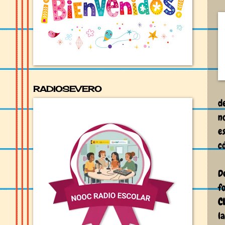
RADIOSEVERO
d
n
e
c
D
f
C
l