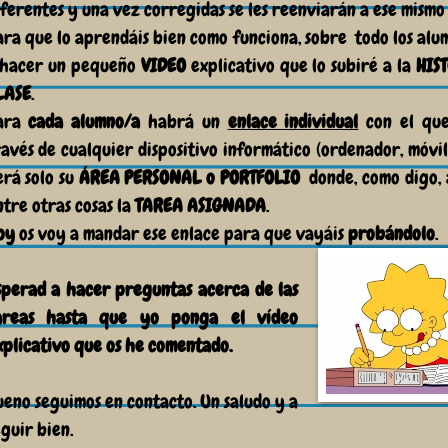
iferentes y una vez corregidas se les reenviarán a ese mismo
ara que lo aprendáis bien como funciona, sobre todo los alu
 hacer un pequeño
VIDEO
explicativo que lo subiré a la
HIST
LASE
.
ara
cada alumno/a
habrá un
enlace individual
con el que
ravés de cualquier dispositivo informático (ordenador, móvil
erá solo su
ÁREA PERSONAL o PORTFOLIO
donde, como digo,
ntre otras cosas la
TAREA ASIGNADA
.
oy
os voy a mandar ese enlace para que vayáis
probándolo
.
sperad
a hacer preguntas acerca de las
areas hasta que yo ponga el
vídeo
xplicativo
que os he comentado.
ueno seguimos en contacto. Un saludo y a
guir bien.