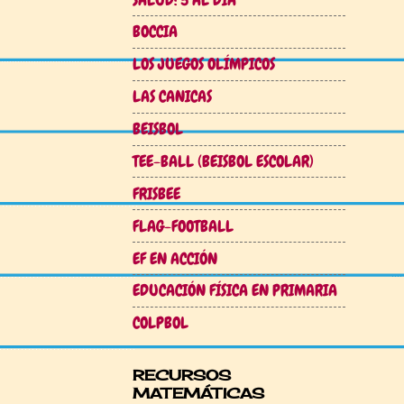
BOCCIA
LOS JUEGOS OLÍMPICOS
LAS CANICAS
BEISBOL
TEE-BALL (BEISBOL ESCOLAR)
FRISBEE
FLAG-FOOTBALL
EF EN ACCIÓN
EDUCACIÓN FÍSICA EN PRIMARIA
COLPBOL
RECURSOS
MATEMÁTICAS