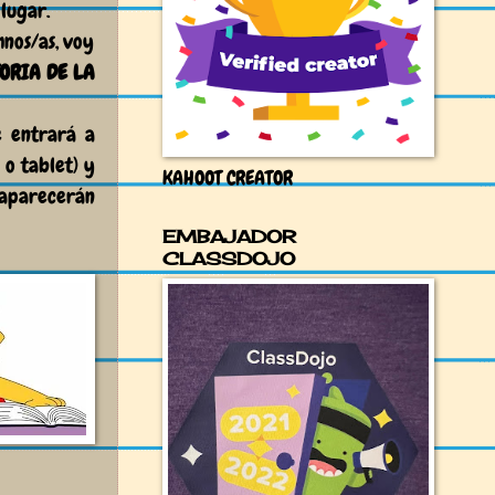
 lugar.
mnos/as, voy
ORIA DE LA
 entrará a
 o tablet) y
KAHOOT CREATOR
 aparecerán
EMBAJADOR
CLASSDOJO