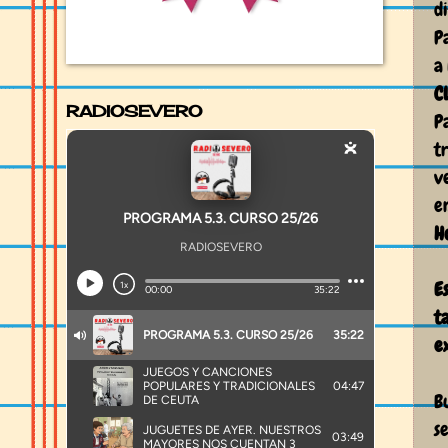
d
P
a
C
RADIOSEVERO
P
t
v
e
H
E
t
e
B
se