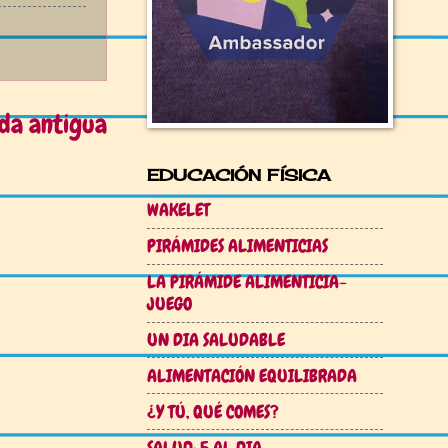
da antigua
EDUCACIÓN FÍSICA
WAKELET
PIRÁMIDES ALIMENTICIAS
LA PIRÁMIDE ALIMENTICIA-
JUEGO
UN DIA SALUDABLE
ALIMENTACIÓN EQUILIBRADA
¿Y TÚ, QUÉ COMES?
SALUD: 5 AL DIA